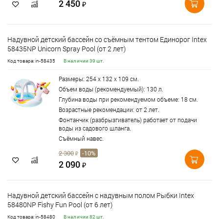
2 450
₽
Надувной детский бассейн со съёмным тентом Единорог Intex
58435NP Unicorn Spray Pool (от 2 лет)
Код товара: in-58435
В наличии 39 шт.
Размеры: 254 х 132 х 109 см.
Объем воды (рекомендуемый): 130 л.
Глубина воды при рекомендуемом объеме: 18 см.
Возрастные рекомендации: от 2 лет.
Фонтанчик (разбрызгиватель) работает от подачи
воды из садового шланга.
Съёмный навес.
2 300
-10%
₽
2 090
₽
Надувной детский бассейн с надувным полом Рыбки Intex
58480NP Fishy Fun Pool (от 6 лет)
Код товара: in-58480
В наличии 82 шт.