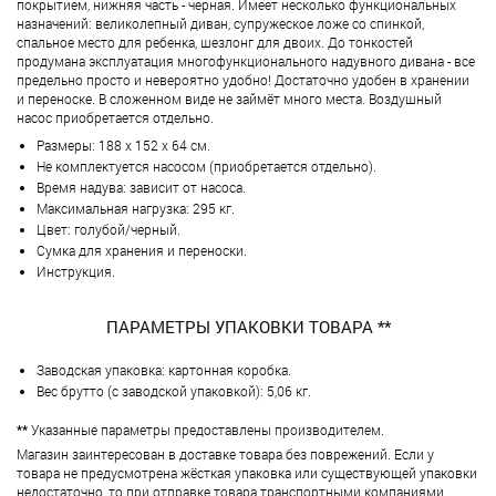
покрытием, нижняя часть - черная. Имеет несколько функциональных
назначений: великолепный диван, супружеское ложе со спинкой,
спальное место для ребенка, шезлонг для двоих. До тонкостей
продумана эксплуатация многофункционального надувного дивана - все
предельно просто и невероятно удобно! Достаточно удобен в хранении
и переноске. В сложенном виде не займёт много места. Воздушный
насос приобретается отдельно.
Размеры: 188 х 152 х 64 см.
Не комплектуется насосом (приобретается отдельно).
Время надува: зависит от насоса.
Максимальная нагрузка: 295 кг.
Цвет: голубой/черный.
Сумка для хранения и переноски.
Инструкция.
ПАРАМЕТРЫ УПАКОВКИ ТОВАРА **
Заводская упаковка: картонная коробка.
Вес брутто (с заводской упаковкой): 5,06 кг.
**
Указанные параметры предоставлены производителем.
Магазин заинтересован в доставке товара без поврежений. Если у
товара не предусмотрена жёсткая упаковка или существующей упаковки
недостаточно, то при отправке товара транспортными компаниями