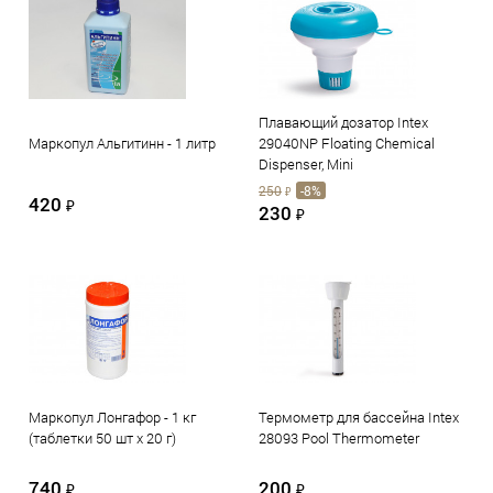
Плавающий дозатор Intex
Маркопул Альгитинн - 1 литр
29040NP Floating Chemical
Dispenser, Mini
250
-8%
₽
420
₽
230
₽
Маркопул Лонгафор - 1 кг
Термометр для бассейна Intex
(таблетки 50 шт х 20 г)
28093 Pool Thermometer
740
200
₽
₽