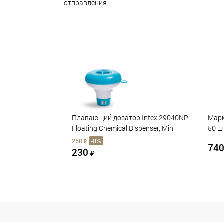
отправления.
Плавающий дозатор Intex 29040NP
Марк
Floating Chemical Dispenser, Mini
50 шт
250
-8%
₽
74
230
₽