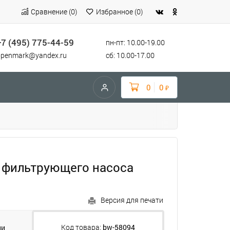
Сравнение
(
0
)
Избранное
(
0
)
+7 (495) 775-44-59
пн-пт: 10.00-19.00
openmark@yandex.ru
сб: 10.00-17.00
0
0
₽
ля фильтрующего насоса
Версия для печати
Код товара:
bw-58094
ии