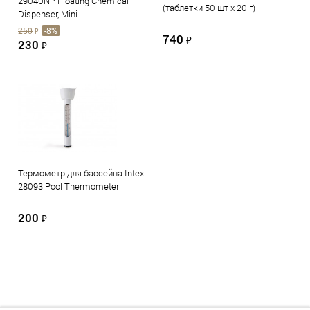
29040NP Floating Chemical
(таблетки 50 шт х 20 г)
Dispenser, Mini
250
-8%
₽
740
₽
230
₽
Термометр для бассейна Intex
28093 Pool Thermometer
200
₽