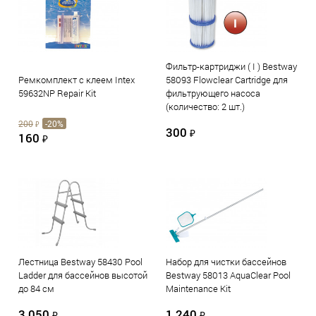
Фильтр-картриджи ( I ) Bestway
Ремкомплект с клеем Intex
58093 Flowclear Cartridge для
59632NP Repair Kit
фильтрующего насоса
(количество: 2 шт.)
200
-20%
₽
300
₽
160
₽
Лестница Bestway 58430 Pool
Набор для чистки бассейнов
Ladder для бассейнов высотой
Bestway 58013 AquaClear Pool
до 84 см
Maintenance Kit
3 050
1 240
₽
₽