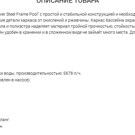
ОПИСАНИЕ ТОВАРА
er Steel Frame Pool" с простой и стабильной конструкцией и необ
 детали каркаса от окислений и ржавчины. Каркас бассейна окраше
ила и полиэстра наделяет материал тройной прочностью, стойкость
 удобен в хранении и в сложенном виде не займёт много места. Дл
 воды, производительностью: 5678 л/ч.
овлен в насосе).
ланг.
н.