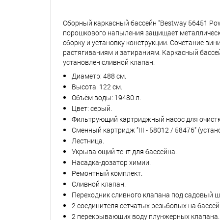
Сборный каркасный бассейн "Bestway 56451 Pow
порошкового напыления защищает металлические
сборку и установку конструкции. Сочетание вин
растягиваниям и затираниям. Каркасный бассейн
установлен сливной клапан.
Диаметр: 488 см.
Высота: 122 см.
Объём воды: 19480 л.
Цвет: серый.
Фильтрующий картриджный насос для очистки
Сменный картридж "III - 58012 / 58476" (устан
Лестница.
Укрывающий тент для бассейна.
Насадка-дозатор химии.
Ремонтный комплект.
Сливной клапан.
Переходник сливного клапана под садовый ш
2 соединителя сетчатых резьбовых на бассей
2 перекрывающих воду плунжерных клапана.