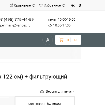
Сравнение
(
0
)
Избранное
(
0
)
+7 (495) 775-44-59
пн-пт: 10.00-19.00
openmark@yandex.ru
сб: 10.00-17.00
0
0
₽
 х 122 см) + фильтрующий
Версия для печати
Код товара:
bw-56451