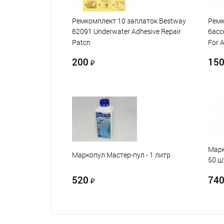
Ремкомплект 10 заплаток Bestway
Ремк
62091 Underwater Adhesive Repair
басс
Patcn
For 
200
15
₽
Марк
Маркопул Мастер-пул - 1 литр
50 шт
520
74
₽