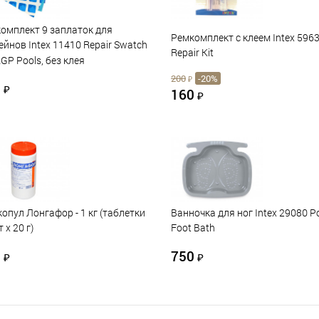
омплект 9 заплаток для
Ремкомплект с клеем Intex 596
ейнов Intex 11410 Repair Swatch
Repair Kit
AGP Pools, без клея
200
-20%
₽
0
₽
160
₽
опул Лонгафор - 1 кг (таблетки
Ванночка для ног Intex 29080 P
 х 20 г)
Foot Bath
0
750
₽
₽