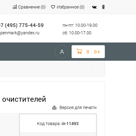
Сравнение
(
0
)
Избранное
(
0
)
+7 (495) 775-44-59
пн-пт: 10.00-19.00
openmark@yandex.ru
сб: 10.00-17.00
0
0
₽
х очистителей
Версия для печати
Код товара:
in-11493