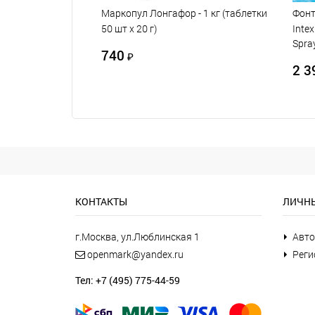
Маркопул Лонгафор - 1 кг (таблетки
Фонт
50 шт х 20 г)
Intex
Spra
740
₽
2 3
КОНТАКТЫ
ЛИЧНЫ
г.Москва, ул.Люблинская 1
Авто
openmark@yandex.ru
Реги
Тел: +7 (495) 775-44-59