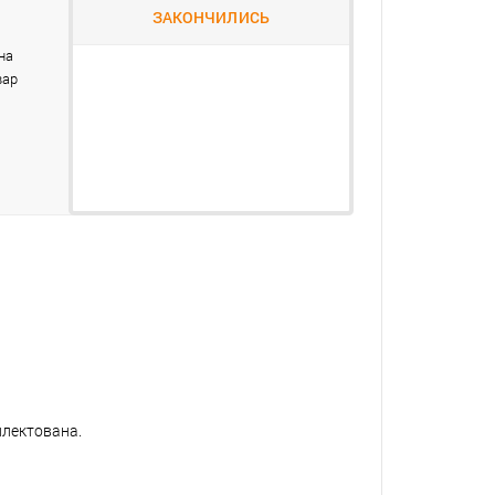
ЗАКОНЧИЛИСЬ
на
вар
плектована.