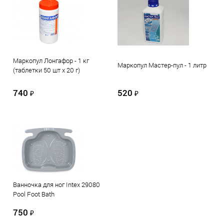
Маркопул Лонгафор - 1 кг
Маркопул Мастер-пул - 1 литр
(таблетки 50 шт х 20 г)
740
520
₽
₽
Ванночка для ног Intex 29080
Pool Foot Bath
750
₽