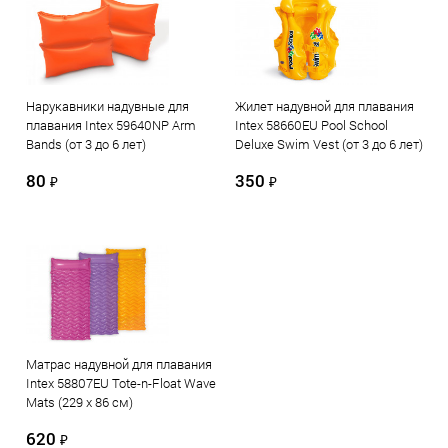
Нарукавники надувные для
Жилет надувной для плавания
плавания Intex 59640NP Arm
Intex 58660EU Pool School
Bands (от 3 до 6 лет)
Deluxe Swim Vest (от 3 до 6 лет)
80
350
₽
₽
Матрас надувной для плавания
Intex 58807EU Tote-n-Float Wave
Mats (229 х 86 см)
620
₽