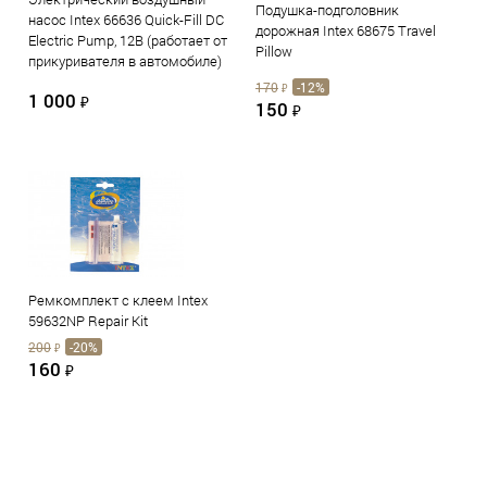
Подушка-подголовник
насос Intex 66636 Quick-Fill DC
дорожная Intex 68675 Travel
Electric Pump, 12В (работает от
Pillow
прикуривателя в автомобиле)
170
-12%
₽
1 000
₽
150
₽
Ремкомплект с клеем Intex
59632NP Repair Kit
200
-20%
₽
160
₽