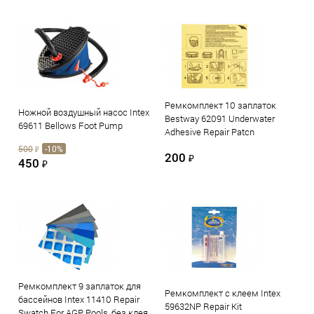
Ремкомплект 10 заплаток
Ножной воздушный насос Intex
Bestway 62091 Underwater
69611 Bellows Foot Pump
Adhesive Repair Patcn
500
-10%
₽
200
₽
450
₽
Ремкомплект 9 заплаток для
Ремкомплект с клеем Intex
бассейнов Intex 11410 Repair
59632NP Repair Kit
Swatch For AGP Pools, без клея