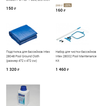
200
-20%
₽
150
₽
160
₽
Подстилка для бассейнов Intex
Набор для чистки бассейнов
28048 Pool Ground Cloth
Intex 28002 Pool Maintenance
(размер 472 х 472 см)
Kit
1 320
1 460
₽
₽