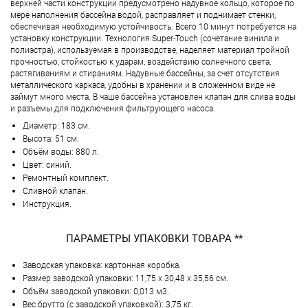
верхней части конструкции предусмотрено надувное кольцо, которое по
мере наполнения бассейна водой, расправляет и поднимает стенки,
обеспечивая необходимую устойчивость. Всего 10 минут потребуется на
установку конструкции. Технология Super-Touch (сочетание винила и
полиэстра), используемая в производстве, наделяет материал тройной
прочностью, стойкостью к ударам, воздействию солнечного света,
растягиваниям и стираниям. Надувные бассейны, за счет отсутствия
металлического каркаса, удобны в хранении и в сложенном виде не
займут много места. В чаше бассейна установлен клапан для слива воды
и разъемы для подключения фильтрующего насоса.
Диаметр: 183 см.
Высота: 51 см.
Объём воды: 880 л.
Цвет: синий.
Ремонтный комплект.
Сливной клапан.
Инструкция.
ПАРАМЕТРЫ УПАКОВКИ ТОВАРА **
Заводская упаковка: картонная коробка.
Размер заводской упаковки: 11,75 х 30,48 х 35,56 см.
Объём заводской упаковки: 0,013 м3.
Вес брутто (с заводской упаковкой): 3,75 кг.