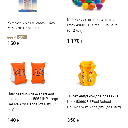
Мячики для игрового центра
Ремкомплект с клеем Intex
Intex 49602NP Small Fun Ballz
59632NP Repair Kit
(от 2 лет)
200
-20%
₽
1 170
₽
160
₽
Нарукавники надувные для
Жилет надувной для плавания
плавания Intex 58641NP Large
Intex 58660EU Pool School
Deluxe Arm Bands (от 6 до 12
Deluxe Swim Vest (от 3 до 6 лет)
лет)
140
350
₽
₽