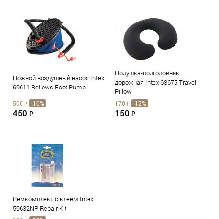
Подушка-подголовник
Ножной воздушный насос Intex
дорожная Intex 68675 Travel
69611 Bellows Foot Pump
Pillow
500
-10%
170
-12%
₽
₽
450
150
₽
₽
Ремкомплект с клеем Intex
59632NP Repair Kit