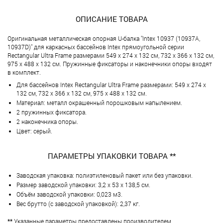
ОПИСАНИЕ ТОВАРА
Оригинальная металлическая опорная U-балка "Intex 10937 (10937A,
10937D)" для каркасных бассейнов Intex прямоугольной серии
Rectangular Ultra Frame размерами 549 х 274 х 132 см, 732 х 366 х 132 см,
975 х 488 х 132 см. Пружинные фиксаторы и наконечники опоры входят
в комплект.
Для бассейнов Intex Rectangular Ultra Frame размерами: 549 х 274 х
132 см, 732 х 366 х 132 см, 975 х 488 х 132 см.
Материал: металл окрашенный порошковым напылением.
2 пружинных фиксатора.
2 наконечника опоры.
Цвет: серый.
ПАРАМЕТРЫ УПАКОВКИ ТОВАРА **
Заводская упаковка: полиэтиленовый пакет или без упаковки.
Размер заводской упаковки: 3,2 х 53 х 138,5 см.
Объём заводской упаковки: 0,023 м3.
Вес брутто (с заводской упаковкой): 2,37 кг.
**
Указанные параметры предоставлены производителем.