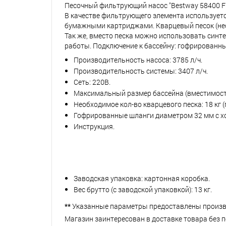
Песочный фильтрующий насос "Bestway 58400 Flo
В качестве фильтрующего элемента использует
бумажными картриджами. Кварцевый песок (необх
Так же, вместо песка можно использовать синт
работы. Подключение к бассейну: гофрированны
Производительность насоса: 3785 л/ч.
Производительность системы: 3407 л/ч.
Сеть: 220В.
Максимальный размер бассейна (вместимость
Необходимое кол-во кварцевого песка: 18 кг 
Гофрированные шланги диаметром 32 мм с х
Инструкция.
Заводская упаковка: картонная коробка.
Вес брутто (с заводской упаковкой): 13 кг.
**
Указанные параметры предоставлены произв
Магазин заинтересован в доставке товара без 