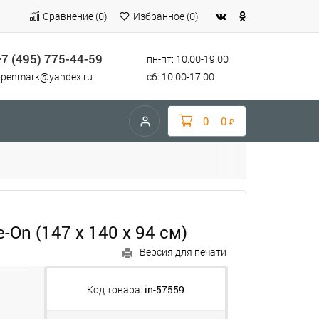
Сравнение
(
0
)
Избранное
(
0
)
+7 (495) 775-44-59
пн-пт: 10.00-19.00
openmark@yandex.ru
сб: 10.00-17.00
0
0
₽
-On (147 х 140 х 94 см)
Версия для печати
Код товара:
in-57559