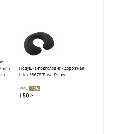
ос
Подушка-подголовник дорожная
 Pump,
Intex 68675 Travel Pillow
я в
170
-12%
₽
150
₽