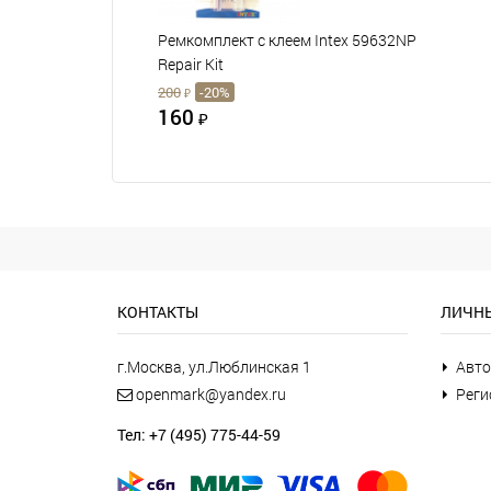
Ремкомплект с клеем Intex 59632NP
Repair Kit
200
-20%
₽
160
₽
КОНТАКТЫ
ЛИЧНЫ
г.Москва, ул.Люблинская 1
Авто
openmark@yandex.ru
Реги
Тел: +7 (495) 775-44-59