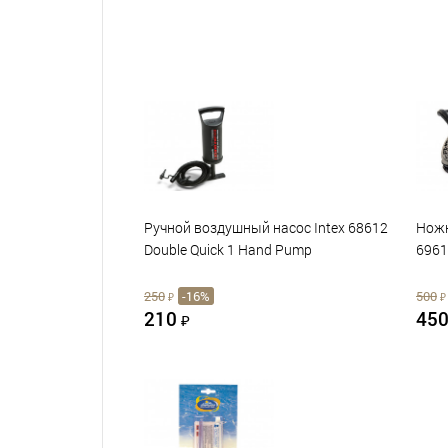
Ручной воздушный насос Intex 68612
Ножн
Double Quick 1 Hand Pump
6961
250
-16%
500
₽
₽
210
45
₽