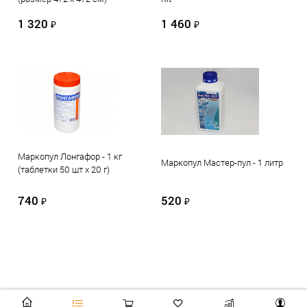
1 320
1 460
₽
₽
Маркопул Лонгафор - 1 кг
Маркопул Мастер-пул - 1 литр
(таблетки 50 шт х 20 г)
740
520
₽
₽