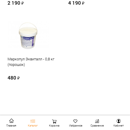
2 190
4 190
₽
₽
Маркопул Эквиталл - 0,8 кг
(порошок)
480
₽
Главная
Каталог
Корзина
Избранное
Сравнение
Кабинет