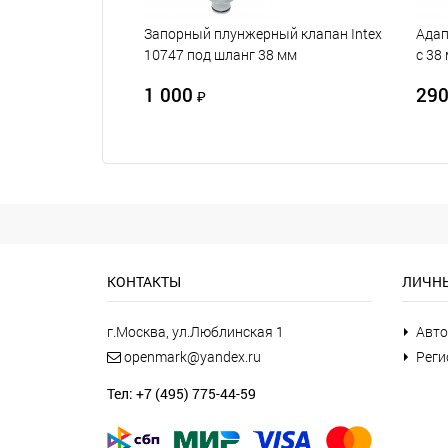
Запорный плунжерный клапан Intex
Адап
10747 под шланг 38 мм
с 38
1 000
29
₽
КОНТАКТЫ
ЛИЧНЫ
г.Москва, ул.Люблинская 1
Авто
openmark@yandex.ru
Реги
Тел: +7 (495) 775-44-59