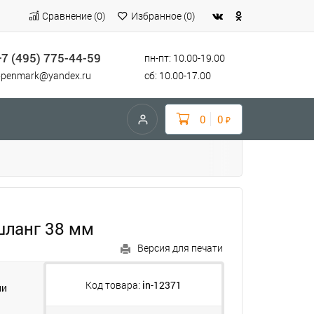
Сравнение
(
0
)
Избранное
(
0
)
+7 (495) 775-44-59
пн-пт: 10.00-19.00
openmark@yandex.ru
сб: 10.00-17.00
0
0
₽
шланг 38 мм
Версия для печати
Код товара:
in-12371
ии