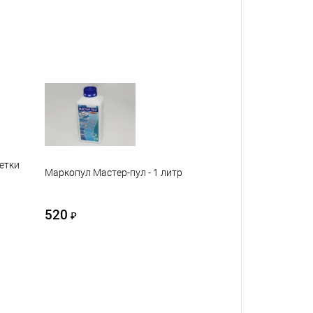
летки
Маркопул Мастер-пул - 1 литр
520
₽