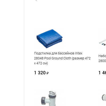
Подстилка для бассейнов Intex
Набо
28048 Pool Ground Cloth (размер 472
2800
х 472 см)
1 320
1 4
₽