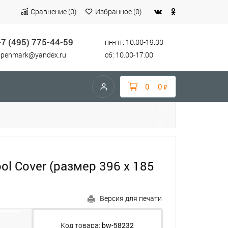
Сравнение
(
0
)
Избранное
(
0
)
+7 (495) 775-44-59
пн-пт: 10.00-19.00
openmark@yandex.ru
сб: 10.00-17.00
0
0
₽
l Cover (размер 396 х 185
Версия для печати
Код товара:
bw-58232