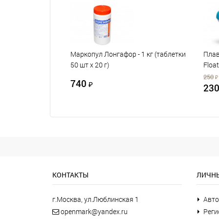
Маркопул Лонгафор - 1 кг (таблетки
Плав
50 шт х 20 г)
Float
250
₽
740
₽
23
КОНТАКТЫ
ЛИЧНЫ
г.Москва, ул.Люблинская 1
Авто
openmark@yandex.ru
Реги