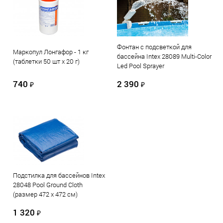
Фонтан с подсветкой для
Маркопул Лонгафор - 1 кг
бассейна Intex 28089 Multi-Color
(таблетки 50 шт х 20 г)
Led Pool Sprayer
740
2 390
₽
₽
Подстилка для бассейнов Intex
28048 Pool Ground Cloth
(размер 472 х 472 см)
1 320
₽