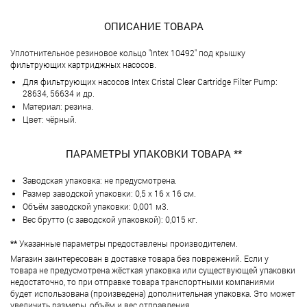
ОПИСАНИЕ ТОВАРА
Уплотнительное резиновое кольцо "Intex 10492" под крышку
фильтрующих картриджных насосов.
Для фильтрующих насосов Intex Cristal Clear Cartridge Filter Pump:
28634, 56634 и др.
Материал: резина.
Цвет: чёрный.
ПАРАМЕТРЫ УПАКОВКИ ТОВАРА **
Заводская упаковка: не предусмотрена.
Размер заводской упаковки: 0,5 х 16 х 16 см.
Объём заводской упаковки: 0,001 м3.
Вес брутто (с заводской упаковкой): 0,015 кг.
**
Указанные параметры предоставлены производителем.
Магазин заинтересован в доставке товара без поврежений. Если у
товара не предусмотрена жёсткая упаковка или существующей упаковки
недостаточно, то при отправке товара транспортными компаниями
будет использована (произведена) дополнительная упаковка. Это может
увеличить размеры, объём и вес отправления.