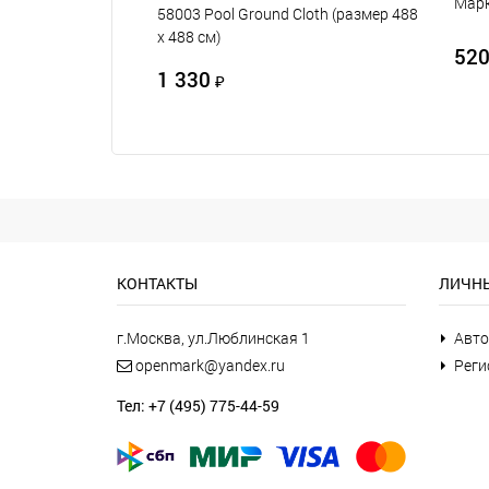
Марк
58003 Pool Ground Cloth (размер 488
х 488 см)
52
1 330
₽
КОНТАКТЫ
ЛИЧНЫ
г.Москва, ул.Люблинская 1
Авто
openmark@yandex.ru
Реги
Тел: +7 (495) 775-44-59