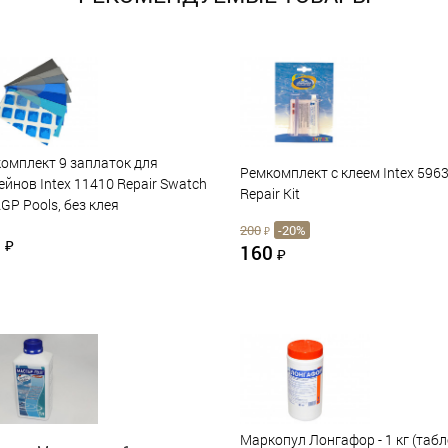
омплект 9 заплаток для
Ремкомплект с клеем Intex 596
ейнов Intex 11410 Repair Swatch
Repair Kit
AGP Pools, без клея
200
-20%
₽
0
₽
160
₽
Маркопул Лонгафор - 1 кг (таб