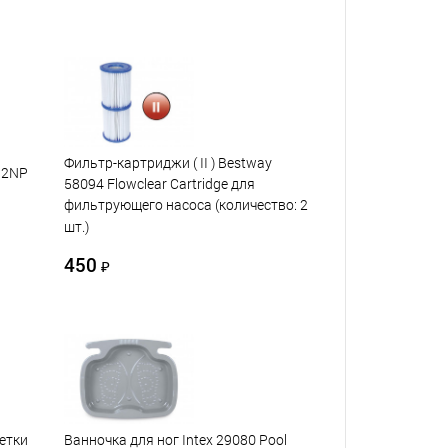
Фильтр-картриджи ( II ) Bestway
32NP
58094 Flowclear Cartridge для
фильтрующего насоса (количество: 2
шт.)
450
₽
летки
Ванночка для ног Intex 29080 Pool