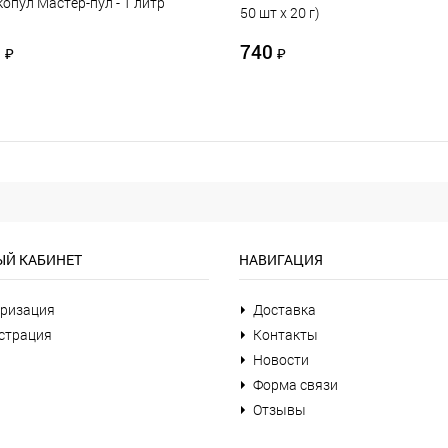
опул Мастер-пул - 1 литр
50 шт х 20 г)
0
740
₽
₽
Й КАБИНЕТ
НАВИГАЦИЯ
ризация
Доставка
страция
Контакты
Новости
Форма связи
Отзывы