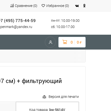
Сравнение
(
0
)
Избранное
(
0
)
+7 (495) 775-44-59
пн-пт: 10.00-19.00
openmark@yandex.ru
сб: 10.00-17.00
0
0
₽
107 см) + фильтрующий
Версия для печати
Код товара:
bw-5614V