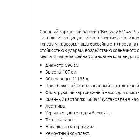
Сборный каркасный бассейн "Bestway 5614V Pow
напыления защищает металлические детали карк
теневым навесом. Чаша бассейна стилизована п
стойкостью к ударам, воздействию солнечного с
места. В чаше бассейна установлен клапан для
Диаметр: 396 см.
Высота: 107 см.
Объём воды: 11133 л.
Цвет: бежевый, стилизованный под плетёный
Фильтрующий картриджный насос для очистки
Сменный картридж "58094" (установлен в насо
Лестница.
Укрывающий тент для бассейна.
Теневой навес.
Насадка-дозатор химии.
Ремонтный комплект.